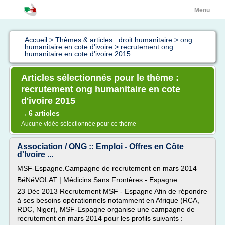
Menu
Accueil
>
Thèmes & articles : droit humanitaire
>
ong
humanitaire en cote d'ivoire
>
recrutement ong
humanitaire en cote d'ivoire 2015
Articles sélectionnés pour le thème :
recrutement ong humanitaire en cote
d'ivoire 2015
6 articles
→
Aucune vidéo sélectionnée pour ce thème
Association / ONG :: Emploi - Offres en Côte
d'Ivoire ...
MSF-Espagne.Campagne de recrutement en mars 2014
BéNéVOLAT | Médicins Sans Frontères - Espagne
23 Déc 2013 Recrutement MSF - Espagne Afin de répondre
à ses besoins opérationnels notamment en Afrique (RCA,
RDC, Niger), MSF-Espagne organise une campagne de
recrutement en mars 2014 pour les profils suivants :