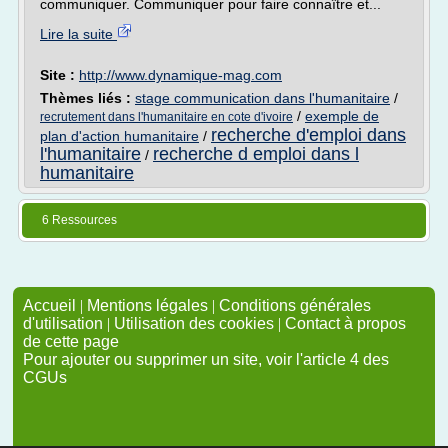
communiquer. Communiquer pour faire connaître et...
Lire la suite
Site :
http://www.dynamique-mag.com
Thèmes liés :
stage communication dans l'humanitaire
/
/
exemple de
recrutement dans l'humanitaire en cote d'ivoire
recherche d'emploi dans
plan d'action humanitaire
/
l'humanitaire
recherche d emploi dans l
/
humanitaire
6 Ressources
Accueil
|
Mentions légales
|
Conditions générales
d'utilisation
|
Utilisation des cookies
|
Contact à propos
de cette page
Pour ajouter ou supprimer un site, voir l'article 4 des
CGUs