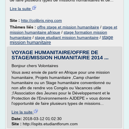
de faire plusieurs types de missions humanitaires et de...
Lire la suite
Site :
http://colibris.ning.com
Thèmes liés :
offre stage et mission humanitaire
/
stage et
mission humanitaire afrique
/
stage formation mission
stage
humanitaire
/
stage etudiant mission humanitaire
/
mission humanitaire
VOYAGE HUMANITAIRE/OFFRE DE
STAGE/MISSION HUMANITAIRE 2014 ...
Bonjour chers Volontaires
Vous avez envie de partir en Afrique pour une mission
humanitaire, Projets humanitaire ,Camp chantier
humanitaire ou un Stage humanitaire conventionné ou
non afin de rendre vos Congés ou Vacances utile
;l'Association des Jeunes pour le Développement et le
Protection de l'Environnement« AJDEPE » vous donne
l'opportunité de faire plusieurs types de missions...
Lire la suite
Date:
2018-03-12 01:02:30
Site :
http://ispits.etudiantforum.com