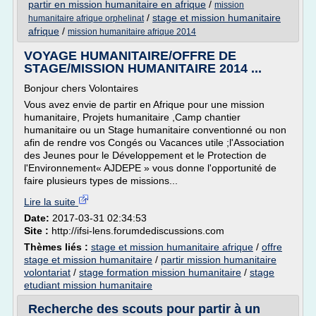
partir en mission humanitaire en afrique
/
mission
/
stage et mission humanitaire
humanitaire afrique orphelinat
afrique
/
mission humanitaire afrique 2014
VOYAGE HUMANITAIRE/OFFRE DE
STAGE/MISSION HUMANITAIRE 2014 ...
Bonjour chers Volontaires
Vous avez envie de partir en Afrique pour une mission
humanitaire, Projets humanitaire ,Camp chantier
humanitaire ou un Stage humanitaire conventionné ou non
afin de rendre vos Congés ou Vacances utile ;l'Association
des Jeunes pour le Développement et le Protection de
l'Environnement« AJDEPE » vous donne l'opportunité de
faire plusieurs types de missions...
Lire la suite
Date:
2017-03-31 02:34:53
Site :
http://ifsi-lens.forumdediscussions.com
Thèmes liés :
stage et mission humanitaire afrique
/
offre
stage et mission humanitaire
/
partir mission humanitaire
volontariat
/
stage formation mission humanitaire
/
stage
etudiant mission humanitaire
Recherche des scouts pour partir à un