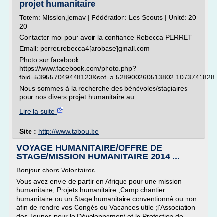
projet humanitaire
Totem: Mission,jemav | Fédération: Les Scouts | Unité: 20
20
Contacter moi pour avoir la confiance Rebecca PERRET
Email: perret.rebecca4[arobase]gmail.com
Photo sur facebook:
https://www.facebook.com/photo.php?
fbid=539557049448123&set=a.528900260513802.1073741828.
Nous sommes à la recherche des bénévoles/stagiaires
pour nos divers projet humanitaire au...
Lire la suite
Site :
http://www.tabou.be
VOYAGE HUMANITAIRE/OFFRE DE
STAGE/MISSION HUMANITAIRE 2014 ...
Bonjour chers Volontaires
Vous avez envie de partir en Afrique pour une mission
humanitaire, Projets humanitaire ,Camp chantier
humanitaire ou un Stage humanitaire conventionné ou non
afin de rendre vos Congés ou Vacances utile ;l'Association
des Jeunes pour le Développement et le Protection de