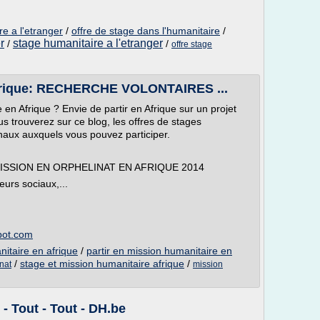
re a l'etranger
/
offre de stage dans l'humanitaire
/
r
stage humanitaire a l'etranger
/
/
offre stage
Afrique: RECHERCHE VOLONTAIRES ...
n Afrique ? Envie de partir en Afrique sur un projet
s trouverez sur ce blog, les offres de stages
onaux auxquels vous pouvez participer.
SSION EN ORPHELINAT EN AFRIQUE 2014
eurs sociaux,...
pot.com
itaire en afrique
/
partir en mission humanitaire en
/
stage et mission humanitaire afrique
/
nat
mission
- Tout - Tout - DH.be