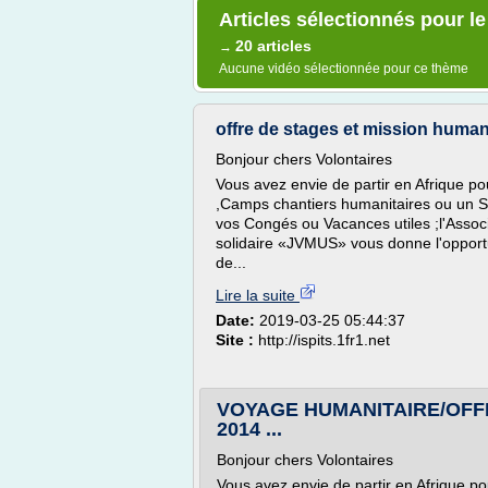
Articles sélectionnés pour l
20 articles
→
Aucune vidéo sélectionnée pour ce thème
offre de stages et mission human
Bonjour chers Volontaires
Vous avez envie de partir en Afrique p
,Camps chantiers humanitaires ou un S
vos Congés ou Vacances utiles ;l'Assoc
solidaire «JVMUS» vous donne l'opportu
de...
Lire la suite
Date:
2019-03-25 05:44:37
Site :
http://ispits.1fr1.net
VOYAGE HUMANITAIRE/OFF
2014 ...
Bonjour chers Volontaires
Vous avez envie de partir en Afrique p