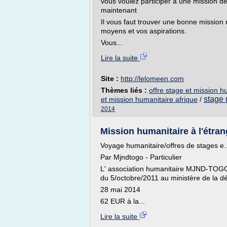
vous voulez participer à une mission d
maintenant
Il vous faut trouver une bonne mission 
moyens et vos aspirations.
Vous...
Lire la suite
Site :
http://lelomeen.com
Thèmes liés :
offre stage et mission h
stage 
et mission humanitaire afrique
/
2014
Mission humanitaire à l'étra
Voyage humanitaire/offres de stages e..
Par Mjndtogo - Particulier
L' association humanitaire MJND-TO
du 5/octobre/2011 au ministère de la déce
28 mai 2014
62 EUR à la...
Lire la suite