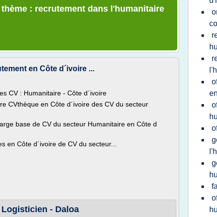
d'
e thème : recrutement dans l'humanitaire
o
co
r
hu
r
ement en Côte d´ivoire ...
l'
o
es CV : Humanitaire - Côte d´ivoire
en
tre CVthèque en Côte d´ivoire des CV du secteur
o
hu
arge base de CV du secteur Humanitaire en Côte d
o
g
s en Côte d´ivoire de CV du secteur...
l'
g
hu
f
o
 Logisticien - Daloa
hu