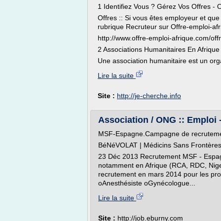
1 Identifiez Vous ? Gérez Vos Offres - O
Offres :: Si vous êtes employeur et que
rubrique Recruteur sur Offre-emploi-af
http://www.offre-emploi-afrique.com/off
2 Associations Humanitaires En Afrique
Une association humanitaire est un org
Lire la suite
Site :
http://je-cherche.info
Association / ONG :: Emploi - 
MSF-Espagne.Campagne de recruteme
BéNéVOLAT | Médicins Sans Frontères
23 Déc 2013 Recrutement MSF - Espagn
notamment en Afrique (RCA, RDC, Nig
recrutement en mars 2014 pour les prof
oAnesthésiste oGynécologue...
Lire la suite
Site :
http://job.eburny.com