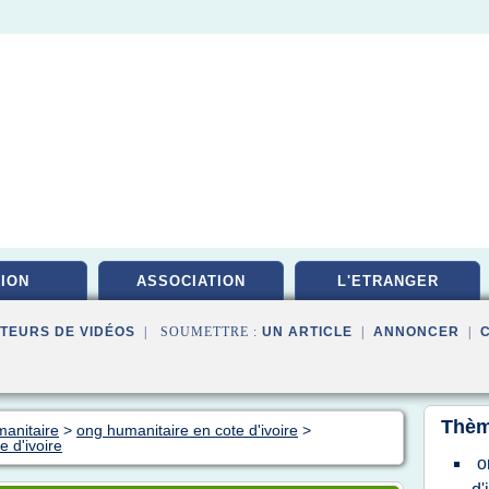
ION
ASSOCIATION
L'ETRANGER
TEURS DE VIDÉOS
| SOUMETTRE :
UN ARTICLE
|
ANNONCER
|
Thèm
manitaire
>
ong humanitaire en cote d'ivoire
>
e d'ivoire
o