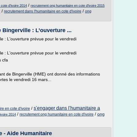
/
cote d'ivoire 2014
recrutement ong humanitaire en cote d'ivoire 2015
/
/
e
recrutement dans l'humanitaire en cote d'ivoire
ong
Bingerville : L’ouverture ...
e : L'ouverture prévue pour le vendredi
e : L'ouverture prévue pour le vendredi
s cfa
ant de Bingerville (HME) ont donné des informations
rtes le vendredi 16 mars...
s'engager dans l'humanitaire a
/
re en cote d'ivoire
/
/
ong
recrutement ong humanitaire en cote d'ivoire
ivoire 2014
e - Aide Humanitaire