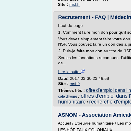
Site :
msf.fr
Recrutement - FAQ | Médecin
haut de page
1. Comment faire mon don pour qu'il soi
Vous devez simplement faire votre don 
l'ISF. Vous pouvez faire un don dès à p
2. Puis-je faire mon don au titre de l'
Seules les fondations reconnues d'utilit
de...
Lire la suite
Date:
2017-03-30 23:46:58
Site :
msf.fr
offre d'emploi dans l'
Thèmes liés :
offres d'emploi dans 
/
cote d'ivoire
humanitaire
recherche d'emplo
/
ASNOM - Association Amicale
Accueil / L'oeuvre humanitaire / Les m
LES HÔPITAUX COLONIAUX